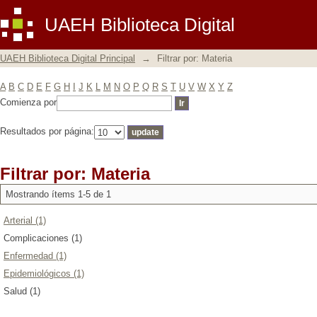
Filtrar por: Materia
UAEH Biblioteca Digital
UAEH Biblioteca Digital Principal
→
Filtrar por: Materia
A
B
C
D
E
F
G
H
I
J
K
L
M
N
O
P
Q
R
S
T
U
V
W
X
Y
Z
Comienza por
Resultados por página:
Filtrar por: Materia
Mostrando ítems 1-5 de 1
Arterial (1)
Complicaciones (1)
Enfermedad (1)
Epidemiológicos (1)
Salud (1)