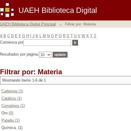
Filtrar por: Materia
UAEH Biblioteca Digital
UAEH Biblioteca Digital Principal
→
Filtrar por: Materia
A
B
C
D
E
F
G
H
I
J
K
L
M
N
O
P
Q
R
S
T
U
V
W
X
Y
Z
Comienza por
Resultados por página:
Filtrar por: Materia
Mostrando ítems 1-6 de 1
Carbenos (1)
Catálisis (1)
Complejos (1)
Oro (1)
Paladio (1)
Química. (1)