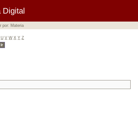
Digital
ar por: Materia
U
V
W
X
Y
Z