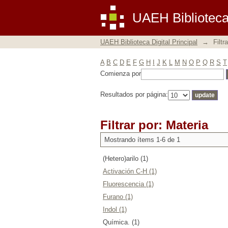
Filtrar por: Materia
UAEH Biblioteca 
UAEH Biblioteca Digital Principal
→
Filtr
A
B
C
D
E
F
G
H
I
J
K
L
M
N
O
P
Q
R
S
T
Comienza por
Resultados por página:
Filtrar por: Materia
Mostrando ítems 1-6 de 1
(Hetero)arilo (1)
Activación C-H (1)
Fluorescencia (1)
Furano (1)
Indol (1)
Química. (1)