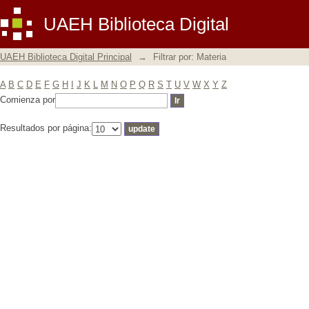
Filtrar por: Materia
UAEH Biblioteca Digital
UAEH Biblioteca Digital Principal
→
Filtrar por: Materia
A
B
C
D
E
F
G
H
I
J
K
L
M
N
O
P
Q
R
S
T
U
V
W
X
Y
Z
Comienza por
Resultados por página: