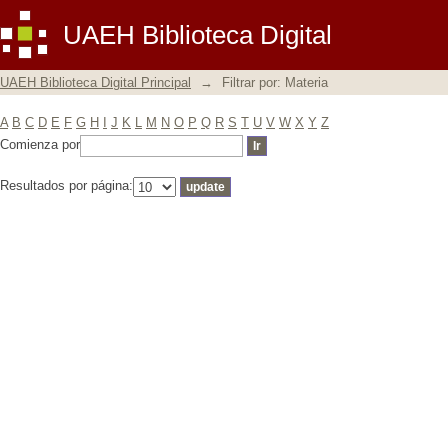
Filtrar por: Materia
UAEH Biblioteca Digital
UAEH Biblioteca Digital Principal
→
Filtrar por: Materia
A
B
C
D
E
F
G
H
I
J
K
L
M
N
O
P
Q
R
S
T
U
V
W
X
Y
Z
Comienza por
Resultados por página: