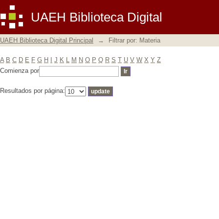
Filtrar por: Materia
UAEH Biblioteca Digital
UAEH Biblioteca Digital Principal
→
Filtrar por: Materia
A
B
C
D
E
F
G
H
I
J
K
L
M
N
O
P
Q
R
S
T
U
V
W
X
Y
Z
Comienza por
Resultados por página: