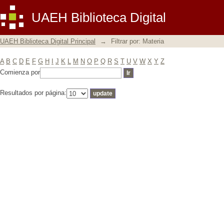
Filtrar por: Materia
UAEH Biblioteca Digital
UAEH Biblioteca Digital Principal
→
Filtrar por: Materia
A
B
C
D
E
F
G
H
I
J
K
L
M
N
O
P
Q
R
S
T
U
V
W
X
Y
Z
Comienza por
Resultados por página: