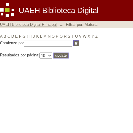
Filtrar por: Materia
UAEH Biblioteca Digital
UAEH Biblioteca Digital Principal
→
Filtrar por: Materia
A
B
C
D
E
F
G
H
I
J
K
L
M
N
O
P
Q
R
S
T
U
V
W
X
Y
Z
Comienza por
Resultados por página: