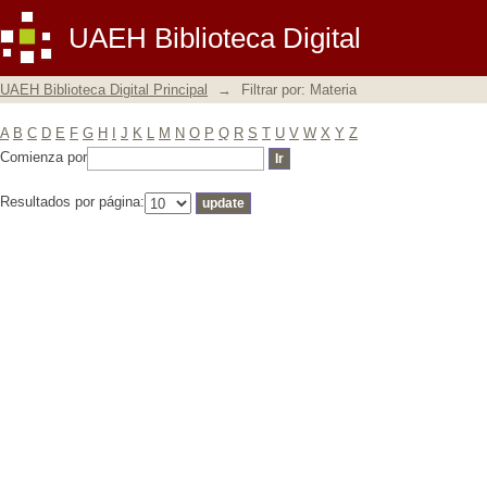
Filtrar por: Materia
UAEH Biblioteca Digital
UAEH Biblioteca Digital Principal
→
Filtrar por: Materia
A
B
C
D
E
F
G
H
I
J
K
L
M
N
O
P
Q
R
S
T
U
V
W
X
Y
Z
Comienza por
Resultados por página: