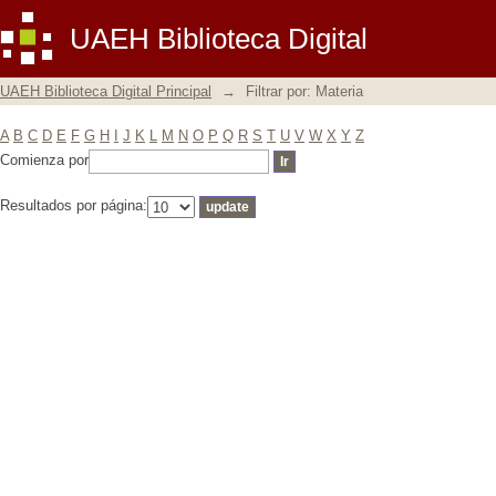
Filtrar por: Materia
UAEH Biblioteca Digital
UAEH Biblioteca Digital Principal
→
Filtrar por: Materia
A
B
C
D
E
F
G
H
I
J
K
L
M
N
O
P
Q
R
S
T
U
V
W
X
Y
Z
Comienza por
Resultados por página: