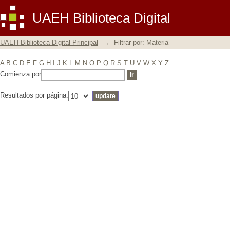
Filtrar por: Materia
UAEH Biblioteca Digital
UAEH Biblioteca Digital Principal
→
Filtrar por: Materia
A
B
C
D
E
F
G
H
I
J
K
L
M
N
O
P
Q
R
S
T
U
V
W
X
Y
Z
Comienza por
Resultados por página: