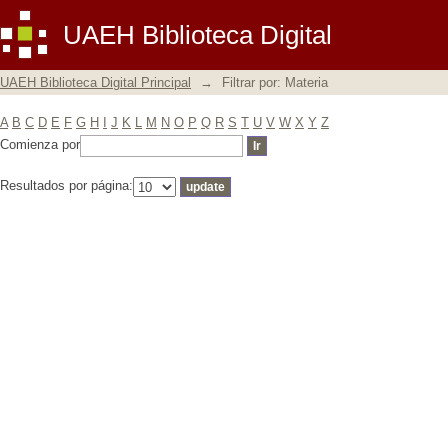
Filtrar por: Materia
UAEH Biblioteca Digital
UAEH Biblioteca Digital Principal
→
Filtrar por: Materia
A
B
C
D
E
F
G
H
I
J
K
L
M
N
O
P
Q
R
S
T
U
V
W
X
Y
Z
Comienza por
Resultados por página: