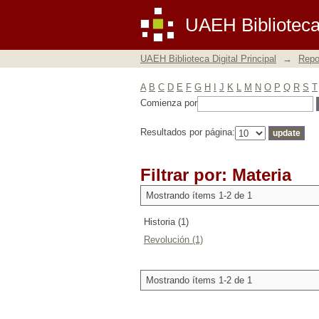
Filtrar por: Materia
UAEH Biblioteca 
UAEH Biblioteca Digital Principal
→
Repos
A
B
C
D
E
F
G
H
I
J
K
L
M
N
O
P
Q
R
S
T
Comienza por
Resultados por página:
Filtrar por: Materia
Mostrando ítems 1-2 de 1
Historia (1)
Revolución (1)
Mostrando ítems 1-2 de 1