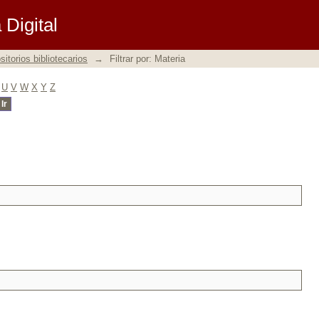
Digital
itorios bibliotecarios
→
Filtrar por: Materia
U
V
W
X
Y
Z