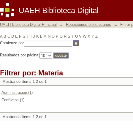
Filtrar por: Materia
UAEH Biblioteca Digital
UAEH Biblioteca Digital Principal
→
Repositorios bibliotecarios
→
Filtrar 
A
B
C
D
E
F
G
H
I
J
K
L
M
N
O
P
Q
R
S
T
U
V
W
X
Y
Z
Comienza por
Resultados por página:
Filtrar por: Materia
Mostrando ítems 1-2 de 1
Administración (1)
Conflictos (1)
Mostrando ítems 1-2 de 1