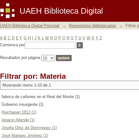
Filtrar por: Materia
UAEH Biblioteca Digital
UAEH Biblioteca Digital Principal
→
Repositorios bibliotecarios
→
Filtrar 
A
B
C
D
E
F
G
H
I
J
K
L
M
N
O
P
Q
R
S
T
U
V
W
X
Y
Z
Comienza por
Resultados por página:
Filtrar por: Materia
Mostrando ítems 1-10 de 1
fabrica de cañones en el Real del Monte (1)
Gobierno insurgente (1)
Huichapan 1812 (1)
Ignacio Allende (1)
Josefa Ortiz de Domínguez (1)
José Mariano Jiménez (1)