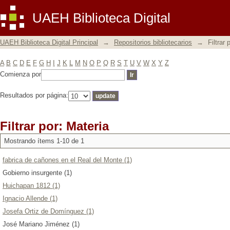
Filtrar por: Materia
UAEH Biblioteca Digital
UAEH Biblioteca Digital Principal
→
Repositorios bibliotecarios
→
Filtrar 
A
B
C
D
E
F
G
H
I
J
K
L
M
N
O
P
Q
R
S
T
U
V
W
X
Y
Z
Comienza por
Resultados por página:
Filtrar por: Materia
Mostrando ítems 1-10 de 1
fabrica de cañones en el Real del Monte (1)
Gobierno insurgente (1)
Huichapan 1812 (1)
Ignacio Allende (1)
Josefa Ortiz de Domínguez (1)
José Mariano Jiménez (1)