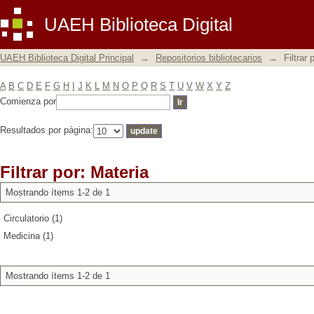
Filtrar por: Materia
UAEH Biblioteca Digital
UAEH Biblioteca Digital Principal
→
Repositorios bibliotecarios
→
Filtrar 
A
B
C
D
E
F
G
H
I
J
K
L
M
N
O
P
Q
R
S
T
U
V
W
X
Y
Z
Comienza por
Resultados por página:
Filtrar por: Materia
Mostrando ítems 1-2 de 1
Circulatorio (1)
Medicina (1)
Mostrando ítems 1-2 de 1