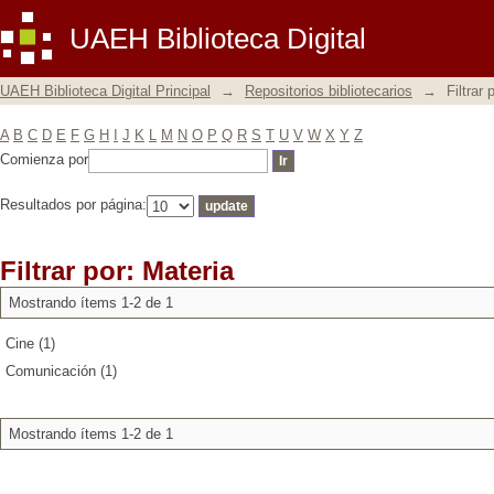
Filtrar por: Materia
UAEH Biblioteca Digital
UAEH Biblioteca Digital Principal
→
Repositorios bibliotecarios
→
Filtrar 
A
B
C
D
E
F
G
H
I
J
K
L
M
N
O
P
Q
R
S
T
U
V
W
X
Y
Z
Comienza por
Resultados por página:
Filtrar por: Materia
Mostrando ítems 1-2 de 1
Cine (1)
Comunicación (1)
Mostrando ítems 1-2 de 1