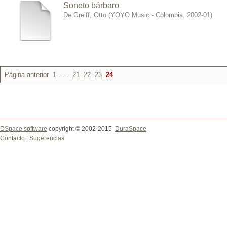
Soneto bárbaro
De Greiff, Otto
(
YOYO Music - Colombia
,
2002-01
)
Página anterior
1
. . .
21
22
23
24
DSpace software
copyright © 2002-2015
DuraSpace
Contacto
|
Sugerencias