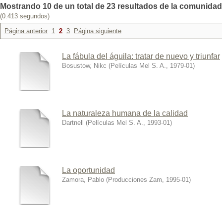
Mostrando 10 de un total de 23 resultados de la comunidad:
(0.413 segundos)
Página anterior
1
2
3
Página siguiente
La fábula del águila: tratar de nuevo y triunfar
Bosustow, Nikc
(
Películas Mel S. A.
,
1979-01
)
La naturaleza humana de la calidad
Dartnell
(
Películas Mel S. A.
,
1993-01
)
La oportunidad
Zamora, Pablo
(
Producciones Zam
,
1995-01
)