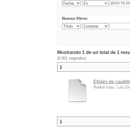
Nuevos filtros:
Mostrando 1 de un total de 1 res
(0.001 segundos)
1
Efigies de caudill
Rublúo Islas, Luís
(
Go
1