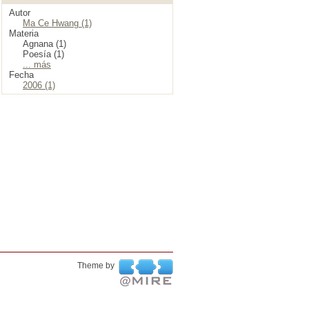
Autor
Ma Ce Hwang (1)
Materia
Agnana (1)
Poesía (1)
... más
Fecha
2006 (1)
Theme by