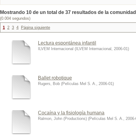
Mostrando 10 de un total de 37 resultados de la comunidad:
(0.004 segundos)
1
2
3
4
Página siguiente
Lectura espontánea infantil
ILVEM Internacional
(
ILVEM Internacional
,
2006-01
)
Ballet robotique
Rugers, Bob
(
Películas Mel S. A.
,
2006-01
)
Cocaína y la fisiología humana
Ralmon, John (Productions)
(
Películas Mel S. A.
,
2006-