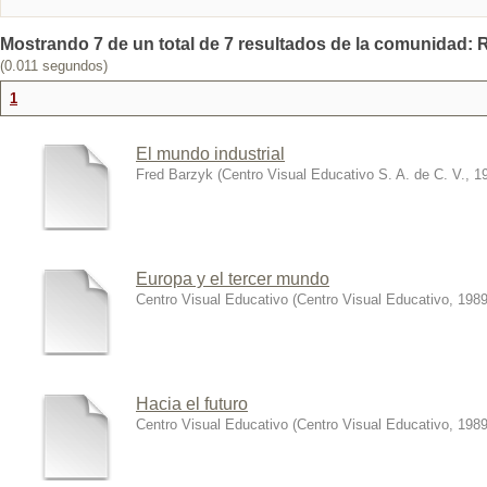
Mostrando 7 de un total de 7 resultados de la comunidad: R
(0.011 segundos)
1
El mundo industrial
Fred Barzyk
(
Centro Visual Educativo S. A. de C. V.
,
1
Europa y el tercer mundo
Centro Visual Educativo
(
Centro Visual Educativo
,
1989
Hacia el futuro
Centro Visual Educativo
(
Centro Visual Educativo
,
1989