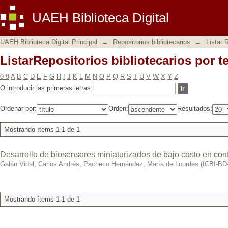
ListarRepositorios bibliotecarios por 
UAEH Biblioteca Digital
UAEH Biblioteca Digital Principal
→
Repositorios bibliotecarios
→
Listar 
ListarRepositorios bibliotecarios por 
0-9
A
B
C
D
E
F
G
H
I
J
K
L
M
N
O
P
Q
R
S
T
U
V
W
X
Y
Z
O introducir las primeras letras:
Ordenar por:
Orden:
Resultados:
Mostrando ítems 1-1 de 1
Desarrollo de biosensores miniaturizados de bajo costo en con
Galán Vidal, Carlos Andrés
;
Pacheco Hernández, María de Lourdes
(
ICBI-B
Mostrando ítems 1-1 de 1