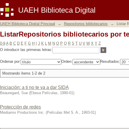
ListarRepositorios bibliotecarios por t
UAEH Biblioteca Digital
UAEH Biblioteca Digital Principal
→
Repositorios bibliotecarios
→
Listar 
ListarRepositorios bibliotecarios por t
0-9
A
B
C
D
E
F
G
H
I
J
K
L
M
N
O
P
Q
R
S
T
U
V
W
X
Y
Z
O introducir las primeras letras:
Ordenar por:
Orden:
Resultados:
Mostrando ítems 1-2 de 2
Iniciación: a ti no te va a dar SIDA
Beauregard, Sue
(
Ebesa Películas
,
1990-01
)
Protección de redes
Mediamix Productions Inc.
(
Películas Mel S. A.
,
1993-01
)