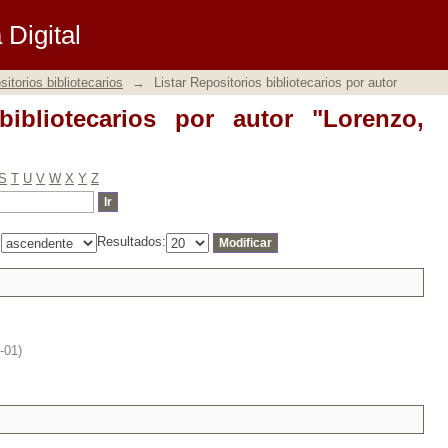
ibliotecarios por autor "Lorenzo, Doree
Digital
itorios bibliotecarios
→
Listar Repositorios bibliotecarios por autor
bibliotecarios por autor "Lorenzo,
S
T
U
V
W
X
Y
Z
:
Resultados:
-01
)