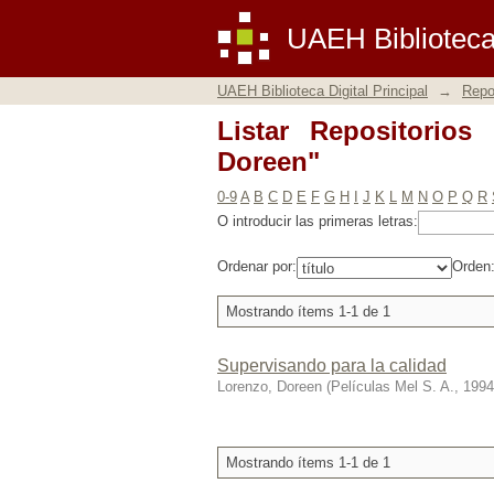
Listar Repositorios b
UAEH Biblioteca 
UAEH Biblioteca Digital Principal
→
Repos
Listar Repositorios 
Doreen"
0-9
A
B
C
D
E
F
G
H
I
J
K
L
M
N
O
P
Q
R
O introducir las primeras letras:
Ordenar por:
Orden
Mostrando ítems 1-1 de 1
Supervisando para la calidad
Lorenzo, Doreen
(
Películas Mel S. A.
,
1994
Mostrando ítems 1-1 de 1