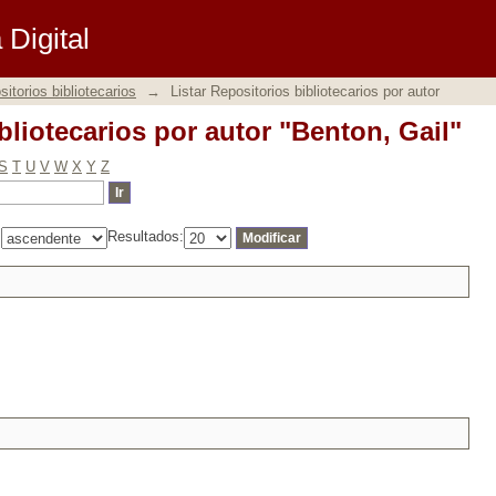
bliotecarios por autor "Benton, Gail"
Digital
itorios bibliotecarios
→
Listar Repositorios bibliotecarios por autor
bliotecarios por autor "Benton, Gail"
S
T
U
V
W
X
Y
Z
:
Resultados: