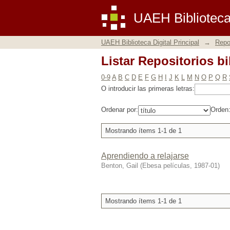
Listar Repositorios bi
UAEH Biblioteca 
UAEH Biblioteca Digital Principal
→
Repos
Listar Repositorios bi
0-9
A
B
C
D
E
F
G
H
I
J
K
L
M
N
O
P
Q
R
O introducir las primeras letras:
Ordenar por:
Orden
Mostrando ítems 1-1 de 1
Aprendiendo a relajarse
Benton, Gail
(
Ebesa películas
,
1987-01
)
Mostrando ítems 1-1 de 1