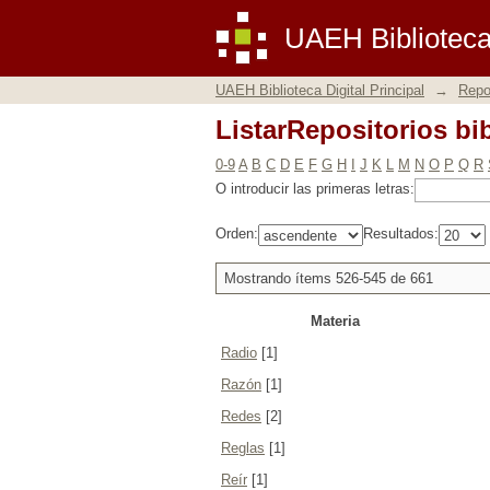
ListarRepositorios bi
UAEH Biblioteca 
UAEH Biblioteca Digital Principal
→
Repos
ListarRepositorios bi
0-9
A
B
C
D
E
F
G
H
I
J
K
L
M
N
O
P
Q
R
O introducir las primeras letras:
Orden:
Resultados:
Mostrando ítems 526-545 de 661
Materia
Radio
[1]
Razón
[1]
Redes
[2]
Reglas
[1]
Reír
[1]