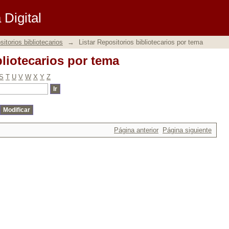
bliotecarios por tema
Digital
itorios bibliotecarios
→
Listar Repositorios bibliotecarios por tema
bliotecarios por tema
S
T
U
V
W
X
Y
Z
Página anterior
Página siguiente