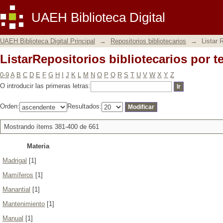
ListarRepositorios bibliotecarios por 
UAEH Biblioteca Digital
UAEH Biblioteca Digital Principal
→
Repositorios bibliotecarios
→
Listar 
ListarRepositorios bibliotecarios por 
0-9
A
B
C
D
E
F
G
H
I
J
K
L
M
N
O
P
Q
R
S
T
U
V
W
X
Y
Z
O introducir las primeras letras:
Orden:
Resultados:
Mostrando ítems 381-400 de 661
Materia
Madrigal
[1]
Mamíferos
[1]
Manantial
[1]
Mantenimiento
[1]
Manual
[1]