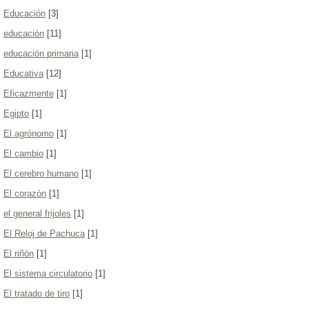
Educación
[3]
educación
[11]
educación primaria
[1]
Educativa
[12]
Eficazmente
[1]
Egipto
[1]
El agrónomo
[1]
El cambio
[1]
El cerebro humano
[1]
El corazón
[1]
el general frijoles
[1]
El Reloj de Pachuca
[1]
El riñón
[1]
El sistema circulatorio
[1]
El tratado de tiro
[1]