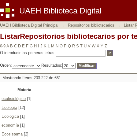
ListarRepositorios bibliotecarios por 
UAEH Biblioteca Digital
UAEH Biblioteca Digital Principal
→
Repositorios bibliotecarios
→
Listar 
ListarRepositorios bibliotecarios por 
0-9
A
B
C
D
E
F
G
H
I
J
K
L
M
N
O
P
Q
R
S
T
U
V
W
X
Y
Z
O introducir las primeras letras:
Orden:
Resultados:
Mostrando ítems 203-222 de 661
Materia
ecofisiológico
[1]
Ecología
[12]
Ecológica
[1]
economía
[1]
Ecosistema
[2]