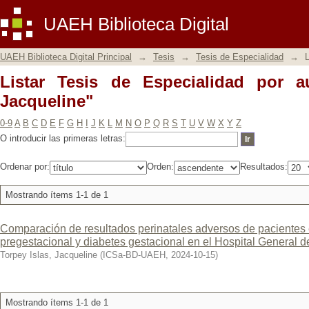
Listar Tesis de Especialidad por autor 
UAEH Biblioteca Digital
UAEH Biblioteca Digital Principal
→
Tesis
→
Tesis de Especialidad
→
L
Listar Tesis de Especialidad por au
Jacqueline"
0-9
A
B
C
D
E
F
G
H
I
J
K
L
M
N
O
P
Q
R
S
T
U
V
W
X
Y
Z
O introducir las primeras letras:
Ordenar por:
Orden:
Resultados:
Mostrando ítems 1-1 de 1
Comparación de resultados perinatales adversos de paciente
pregestacional y diabetes gestacional en el Hospital General d
Torpey Islas, Jacqueline
(
ICSa-BD-UAEH
,
2024-10-15
)
Mostrando ítems 1-1 de 1