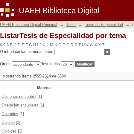
ListarTesis de Especialidad por tema
UAEH Biblioteca Digital
UAEH Biblioteca Digital Principal
→
Tesis
→
Tesis de Especialidad
→
L
ListarTesis de Especialidad por tema
0-9
A
B
C
D
E
F
G
H
I
J
K
L
M
N
O
P
Q
R
S
T
U
V
W
X
Y
Z
O introducir las primeras letras:
Orden:
Resultados:
Mostrando ítems 2595-2614 de 3684
Materia
Opciones de control
[1]
Operación encubierta
[1]
Operados
[1]
Opioide
[1]
Opioides
[2]