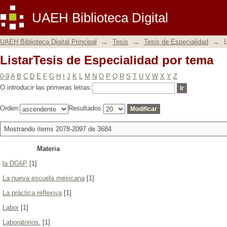
ListarTesis de Especialidad por tema
UAEH Biblioteca Digital
UAEH Biblioteca Digital Principal
→
Tesis
→
Tesis de Especialidad
→
L
ListarTesis de Especialidad por tema
0-9
A
B
C
D
E
F
G
H
I
J
K
L
M
N
O
P
Q
R
S
T
U
V
W
X
Y
Z
O introducir las primeras letras:
Orden:
Resultados:
Mostrando ítems 2078-2097 de 3684
Materia
la DG6P
[1]
La nueva escuela mexicana
[1]
La práctica reflexiva
[1]
Labor
[1]
Laboratorios.
[1]