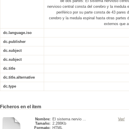
de dos partes: El sistema nervioso central
nervioso central consta del cerebro y la medula e
periférico por su parte consta de 43 pares 
cerebro y la medula espinal hasta otras partes 
externos que a
dc.language.iso
dc.publisher
dc.subject
dc.subject
dc.title
dc.title.alternative
dc.type
Ficheros en el ítem
Nombre:
El sistema nervio ...
Ver/
Tamaño:
2.288Kb
Formato:
HTML