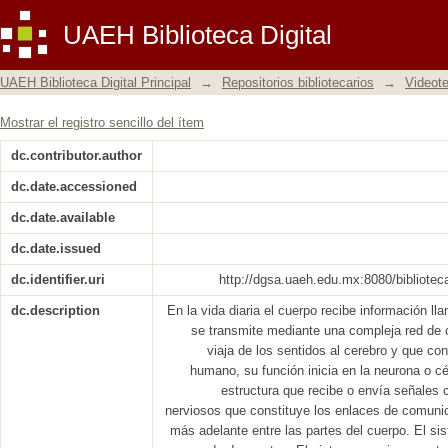
El sistema nervioso
UAEH Biblioteca Digital
UAEH Biblioteca Digital Principal
→
Repositorios bibliotecarios
→
Videot
Mostrar el registro sencillo del ítem
dc.contributor.author
dc.date.accessioned
dc.date.available
dc.date.issued
dc.identifier.uri
http://dgsa.uaeh.edu.mx:8080/bibliotec
dc.description
En la vida diaria el cuerpo recibe información l
se transmite mediante una compleja red de 
viaja de los sentidos al cerebro y que co
humano, su función inicia en la neurona o c
estructura que recibe o envía señales 
nerviosos que constituye los enlaces de comunic
más adelante entre las partes del cuerpo. El s