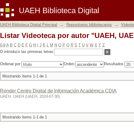
Listar Videoteca por autor "UAEH, UA
UAEH Biblioteca Digital
UAEH Biblioteca Digital Principal
→
Repositorios bibliotecarios
→
Videot
Listar Videoteca por autor "UAEH, UA
0-9
A
B
C
D
E
F
G
H
I
J
K
L
M
N
O
P
Q
R
S
T
U
V
W
X
Y
Z
O introducir las primeras letras:
Ordenar por:
Orden:
Resultados:
Mostrando ítems 1-1 de 1
Render Centro Digital de Información Académica CDIA
UAEH, UAEH
(
UAEH
,
2024-07-30
)
Mostrando ítems 1-1 de 1