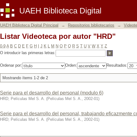
Listar Videoteca por autor "HRD"
UAEH Biblioteca Digital
UAEH Biblioteca Digital Principal
→
Repositorios bibliotecarios
→
Videot
Listar Videoteca por autor "HRD"
0-9
A
B
C
D
E
F
G
H
I
J
K
L
M
N
O
P
Q
R
S
T
U
V
W
X
Y
Z
O introducir las primeras letras:
Ordenar por:
Orden:
Resultados:
Mostrando ítems 1-2 de 2
Serie para el desarrollo del personal (modulo 6)
HRD
;
Películas Mel S. A.
(
Películas Mel S. A.
,
2002-01
)
Serie para el desarrollo del personal, trabajando eficazmente 
HRD
;
Películas Mel S. A.
(
Películas Mel S. A.
,
2002-01
)