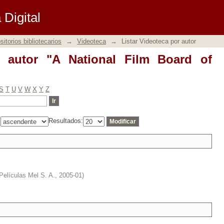
autor "A National Film Board of Canada 
Digital
itorios bibliotecarios
→
Videoteca
→
Listar Videoteca por autor
r autor "A National Film Board of
S
T
U
V
W
X
Y
Z
:
Resultados:
Películas Mel S. A.
,
2005-01
)