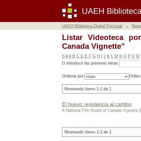
Listar Videoteca por 
UAEH Biblioteca 
UAEH Biblioteca Digital Principal
→
Repos
Listar Videoteca po
Canada Vignette"
0-9
A
B
C
D
E
F
G
H
I
J
K
L
M
N
O
P
Q
R
O introducir las primeras letras:
Ordenar por:
Orden
Mostrando ítems 1-1 de 1
El huevo: resistencia al cambio
A National Film Board of Canada Vignette
(
Mostrando ítems 1-1 de 1