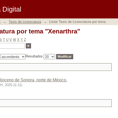
iatura por tema "Xenarthra"
Digital
s
→
Tesis de Licenciatura
→
Listar Tesis de Licenciatura por tema
iatura por tema "Xenarthra"
S
T
U
V
W
X
Y
Z
:
Resultados:
plioceno de Sonora, norte de México.
EH
,
2025-11-11
)