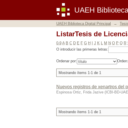
ListarTesis de Licenc
UAEH Biblioteca 
UAEH Biblioteca Digital Principal
→
Tesi
ListarTesis de Licenc
0-9
A
B
C
D
E
F
G
H
I
J
K
L
M
N
O
P
Q
R
O introducir las primeras letras:
Ordenar por:
Orden
Mostrando ítems 1-1 de 1
Nuevos registros de xenartros del 
Espinosa Ortiz, Frida Jazive
(
ICBI-BD-UA
Mostrando ítems 1-1 de 1