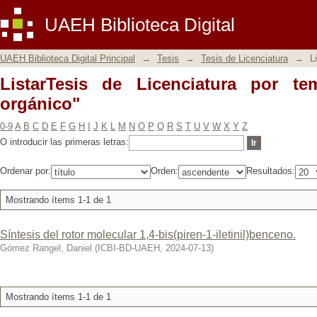
ListarTesis de Licenciatura por tema 
UAEH Biblioteca Digital
UAEH Biblioteca Digital Principal
→
Tesis
→
Tesis de Licenciatura
→
L
ListarTesis de Licenciatura por t
orgánico"
0-9
A
B
C
D
E
F
G
H
I
J
K
L
M
N
O
P
Q
R
S
T
U
V
W
X
Y
Z
O introducir las primeras letras:
Ordenar por:
Orden:
Resultados:
Mostrando ítems 1-1 de 1
Síntesis del rotor molecular 1,4-bis(piren-1-iletinil)benceno.
Gómez Rangel, Daniel
(
ICBI-BD-UAEH
,
2024-07-13
)
Mostrando ítems 1-1 de 1