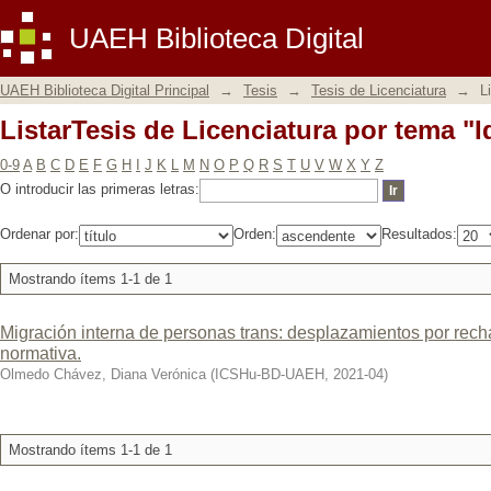
ListarTesis de Licenciatura por tema "I
UAEH Biblioteca Digital
UAEH Biblioteca Digital Principal
→
Tesis
→
Tesis de Licenciatura
→
L
ListarTesis de Licenciatura por tema "I
0-9
A
B
C
D
E
F
G
H
I
J
K
L
M
N
O
P
Q
R
S
T
U
V
W
X
Y
Z
O introducir las primeras letras:
Ordenar por:
Orden:
Resultados:
Mostrando ítems 1-1 de 1
Migración interna de personas trans: desplazamientos por rech
normativa.
Olmedo Chávez, Diana Verónica
(
ICSHu-BD-UAEH
,
2021-04
)
Mostrando ítems 1-1 de 1