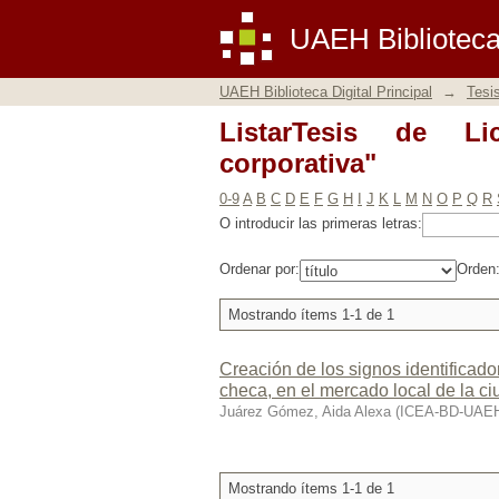
ListarTesis de Licenc
UAEH Biblioteca 
UAEH Biblioteca Digital Principal
→
Tesi
ListarTesis de Li
corporativa"
0-9
A
B
C
D
E
F
G
H
I
J
K
L
M
N
O
P
Q
R
O introducir las primeras letras:
Ordenar por:
Orden
Mostrando ítems 1-1 de 1
Creación de los signos identificador
checa, en el mercado local de la c
Juárez Gómez, Aida Alexa
(
ICEA-BD-UAE
Mostrando ítems 1-1 de 1