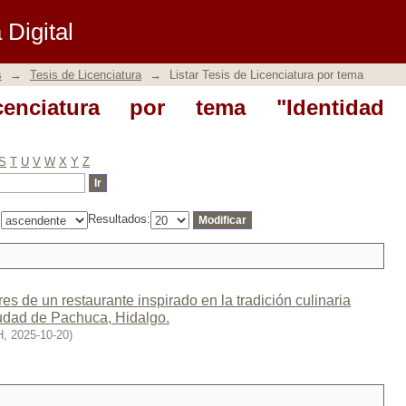
iatura por tema "Identidad corporativa"
Digital
s
→
Tesis de Licenciatura
→
Listar Tesis de Licenciatura por tema
cenciatura por tema "Identidad
S
T
U
V
W
X
Y
Z
:
Resultados:
es de un restaurante inspirado en la tradición culinaria
iudad de Pachuca, Hidalgo.
H
,
2025-10-20
)