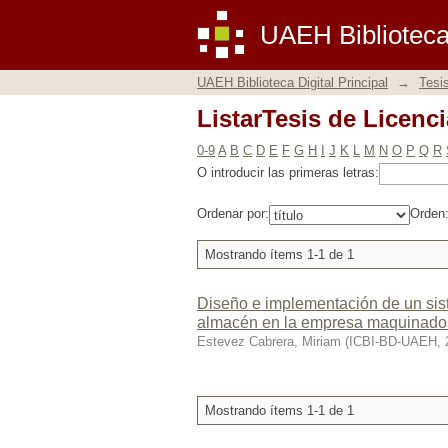
ListarTesis de Licenc
UAEH Biblioteca 
UAEH Biblioteca Digital Principal
→
Tesi
ListarTesis de Licenc
0-9
A
B
C
D
E
F
G
H
I
J
K
L
M
N
O
P
Q
R
O introducir las primeras letras:
Ordenar por:
Orden
Mostrando ítems 1-1 de 1
Diseño e implementación de un sist
almacén en la empresa maquinados
Estevez Cabrera, Miriam
(
ICBI-BD-UAEH
,
Mostrando ítems 1-1 de 1