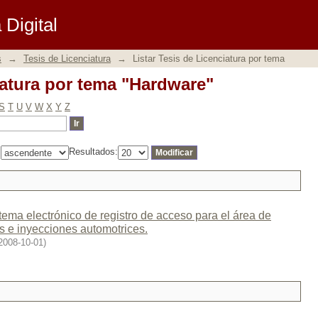
iatura por tema "Hardware"
Digital
s
→
Tesis de Licenciatura
→
Listar Tesis de Licenciatura por tema
iatura por tema "Hardware"
S
T
U
V
W
X
Y
Z
:
Resultados:
ema electrónico de registro de acceso para el área de
 e inyecciones automotrices.
2008-10-01
)