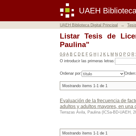
Listar Tesis de Licenc
UAEH Biblioteca 
UAEH Biblioteca Digital Principal
→
Tesi
Listar Tesis de Lice
Paulina"
0-9
A
B
C
D
E
F
G
H
I
J
K
L
M
N
O
P
Q
R
O introducir las primeras letras:
Ordenar por:
Orden
Mostrando ítems 1-1 de 1
Evaluación de la frecuencia de fact
adultos y adultos mayores, en una c
Terrazas Ávila, Paulina
(
ICSa-BD-UAEH
,
2
Mostrando ítems 1-1 de 1