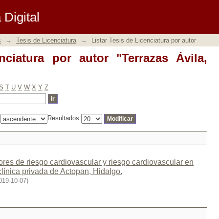
iatura por autor "Terrazas Ávila, Paulin
Digital
s
→
Tesis de Licenciatura
→
Listar Tesis de Licenciatura por autor
nciatura por autor "Terrazas Ávila,
S
T
U
V
W
X
Y
Z
:
Resultados:
ores de riesgo cardiovascular y riesgo cardiovascular en
línica privada de Actopan, Hidalgo.
019-10-07
)