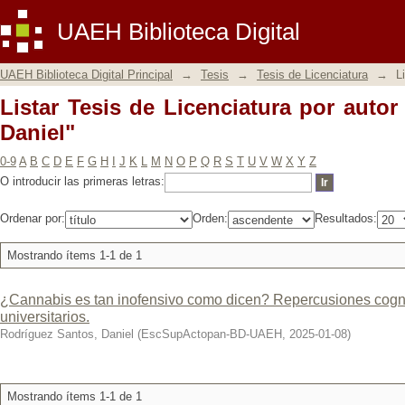
Listar Tesis de Licenciatura por autor
UAEH Biblioteca Digital
UAEH Biblioteca Digital Principal
→
Tesis
→
Tesis de Licenciatura
→
L
Listar Tesis de Licenciatura por auto
Daniel"
0-9
A
B
C
D
E
F
G
H
I
J
K
L
M
N
O
P
Q
R
S
T
U
V
W
X
Y
Z
O introducir las primeras letras:
Ordenar por:
Orden:
Resultados:
Mostrando ítems 1-1 de 1
¿Cannabis es tan inofensivo como dicen? Repercusiones cogni
universitarios.
Rodríguez Santos, Daniel
(
EscSupActopan-BD-UAEH
,
2025-01-08
)
Mostrando ítems 1-1 de 1