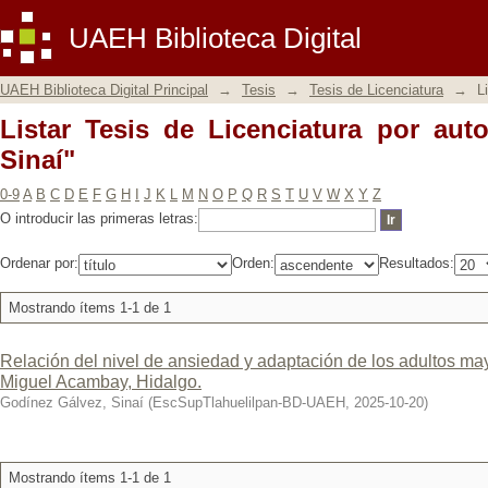
Listar Tesis de Licenciatura por autor 
UAEH Biblioteca Digital
UAEH Biblioteca Digital Principal
→
Tesis
→
Tesis de Licenciatura
→
L
Listar Tesis de Licenciatura por aut
Sinaí"
0-9
A
B
C
D
E
F
G
H
I
J
K
L
M
N
O
P
Q
R
S
T
U
V
W
X
Y
Z
O introducir las primeras letras:
Ordenar por:
Orden:
Resultados:
Mostrando ítems 1-1 de 1
Relación del nivel de ansiedad y adaptación de los adultos m
Miguel Acambay, Hidalgo.
Godínez Gálvez, Sinaí
(
EscSupTlahuelilpan-BD-UAEH
,
2025-10-20
)
Mostrando ítems 1-1 de 1