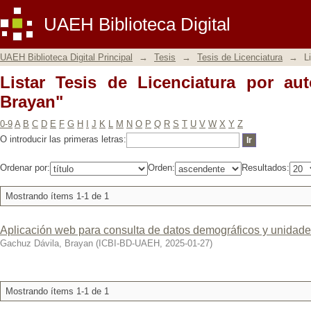
Listar Tesis de Licenciatura por autor
UAEH Biblioteca Digital
UAEH Biblioteca Digital Principal
→
Tesis
→
Tesis de Licenciatura
→
L
Listar Tesis de Licenciatura por au
Brayan"
0-9
A
B
C
D
E
F
G
H
I
J
K
L
M
N
O
P
Q
R
S
T
U
V
W
X
Y
Z
O introducir las primeras letras:
Ordenar por:
Orden:
Resultados:
Mostrando ítems 1-1 de 1
Aplicación web para consulta de datos demográficos y unidad
Gachuz Dávila, Brayan
(
ICBI-BD-UAEH
,
2025-01-27
)
Mostrando ítems 1-1 de 1