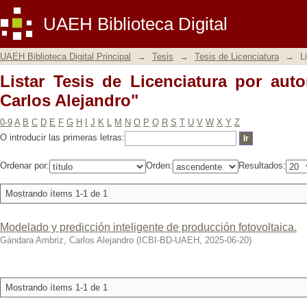
Listar Tesis de Licenciatura por autor
UAEH Biblioteca Digital
UAEH Biblioteca Digital Principal
→
Tesis
→
Tesis de Licenciatura
→
L
Listar Tesis de Licenciatura por aut
Carlos Alejandro"
0-9
A
B
C
D
E
F
G
H
I
J
K
L
M
N
O
P
Q
R
S
T
U
V
W
X
Y
Z
O introducir las primeras letras:
Ordenar por:
Orden:
Resultados:
Mostrando ítems 1-1 de 1
Modelado y predicción inteligente de producción fotovoltaica.
Gándara Ambriz, Carlos Alejandro
(
ICBI-BD-UAEH
,
2025-06-20
)
Mostrando ítems 1-1 de 1