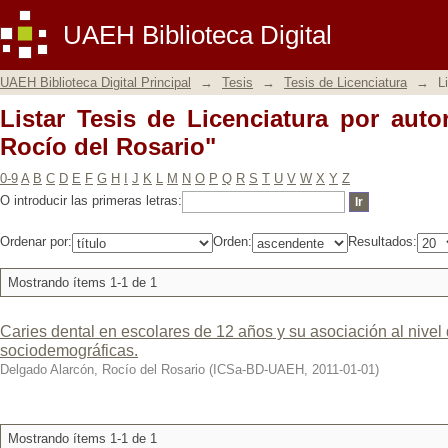
Listar Tesis de Licenciatura por autor
UAEH Biblioteca Digital
UAEH Biblioteca Digital Principal
→
Tesis
→
Tesis de Licenciatura
→
L
Listar Tesis de Licenciatura por auto
Rocío del Rosario"
0-9
A
B
C
D
E
F
G
H
I
J
K
L
M
N
O
P
Q
R
S
T
U
V
W
X
Y
Z
O introducir las primeras letras:
Ordenar por:
Orden:
Resultados:
Mostrando ítems 1-1 de 1
Caries dental en escolares de 12 años y su asociación al nivel 
sociodemográficas.
Delgado Alarcón, Rocío del Rosario
(
ICSa-BD-UAEH
,
2011-01-01
)
Mostrando ítems 1-1 de 1