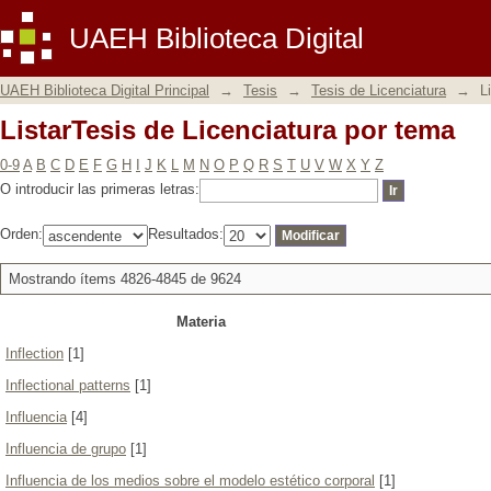
ListarTesis de Licenciatura por tema
UAEH Biblioteca Digital
UAEH Biblioteca Digital Principal
→
Tesis
→
Tesis de Licenciatura
→
L
ListarTesis de Licenciatura por tema
0-9
A
B
C
D
E
F
G
H
I
J
K
L
M
N
O
P
Q
R
S
T
U
V
W
X
Y
Z
O introducir las primeras letras:
Orden:
Resultados:
Mostrando ítems 4826-4845 de 9624
Materia
Inflection
[1]
Inflectional patterns
[1]
Influencia
[4]
Influencia de grupo
[1]
Influencia de los medios sobre el modelo estético corporal
[1]